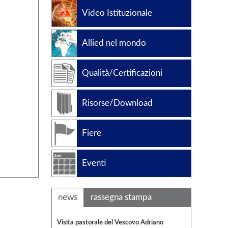
Petrolchimico
Video Istituzionale
Slug catchers
Standard di produzione
Allied nel mondo
Codici di progettazione
Qualità/Certificazioni
Risorse/Download
Fiere
Eventi
news
rassegna stampa
Visita pastorale del Vescovo Adriano