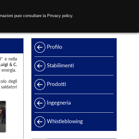
mazioni puoi consultare la Privacy policy.
ntatti
Profilo
' e nella
Luigi & C.
Stabilimenti
 energia.
colo degli
Prodotti
saldatori
Gamma prodotti
Ingegneria
Produzione di energia
Whistleblowing
Offshore
Oil & Gas