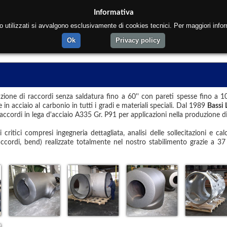
Informativa
to utilizzati si avvalgono esclusivamente di cookies tecnici. Per maggiori infor
ome
Chi siamo
Prodotti
Materiali
Reparti
Co
Ok
Privacy policy
ione di raccordi senza saldatura fino a 60'' con pareti spesse fino a 10'
te in acciaio al carbonio in tutti i gradi e materiali speciali. Dal 1989
Bassi 
ccordi in lega d'acciaio A335 Gr. P91 per applicazioni nella produzione di
ritici compresi ingegneria dettagliata, analisi delle sollecitazioni e cal
ccordi, bend) realizzate totalmente nel nostro stabilimento grazie a 37 