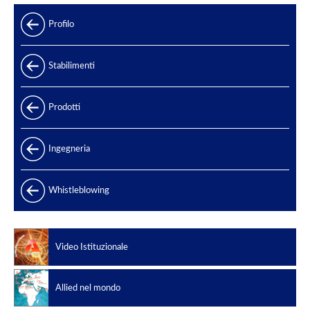
Profilo
Stabilimenti
Prodotti
Gamma prodotti
Ingegneria
Produzione di energia
Whistleblowing
Offshore
Oil & Gas
Petrolchimico
Video Istituzionale
Slug catchers
Standard di produzione
Allied nel mondo
Codici di progettazione