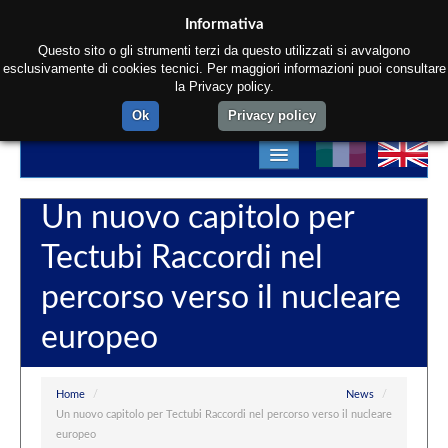
Informativa
Questo sito o gli strumenti terzi da questo utilizzati si avvalgono
esclusivamente di cookies tecnici. Per maggiori informazioni puoi consultare
la Privacy policy.
Ok
Privacy policy
Home
Un nuovo capitolo per
Chi siamo
Tectubi Raccordi nel
Prodotti
percorso verso il nucleare
Materiali
europeo
Reparti
Contatti
Home
/
News
/
Un nuovo capitolo per Tectubi Raccordi nel percorso verso il nucleare
europeo