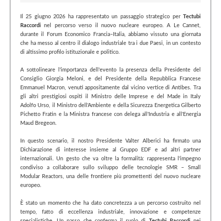
Il 25 giugno 2026 ha rappresentato un passaggio strategico per
Tectubi
Raccordi
nel percorso verso il nuovo nucleare europeo. A Le Cannet,
durante il Forum Economico Francia–Italia, abbiamo vissuto una giornata
che ha messo al centro il dialogo industriale tra i due Paesi, in un contesto
di altissimo profilo istituzionale e politico.
A sottolineare l'importanza dell'evento la presenza della Presidente del
Consiglio Giorgia Meloni, e del Presidente della Repubblica Francese
Emmanuel Macron, venuti appositamente dal vicino vertice di Antibes. Tra
gli altri prestigiosi ospiti il Ministro delle Imprese e del Made in Italy
Adolfo Urso, il Ministro dell'Ambiente e della Sicurezza Energetica Gilberto
Pichetto Fratin e la Ministra francese con delega all'Industria e all'Energia
Maud Bregeon.
In questo scenario, il nostro Presidente Valter Alberici ha firmato una
Dichiarazione di interesse insieme al Gruppo EDF e ad altri partner
internazionali. Un gesto che va oltre la formalità: rappresenta l'impegno
condiviso a collaborare sullo sviluppo delle tecnologie SMR – Small
Modular Reactors, una delle frontiere più promettenti del nuovo nucleare
europeo.
È stato un momento che ha dato concretezza a un percorso costruito nel
tempo, fatto di eccellenza industriale, innovazione e competenze