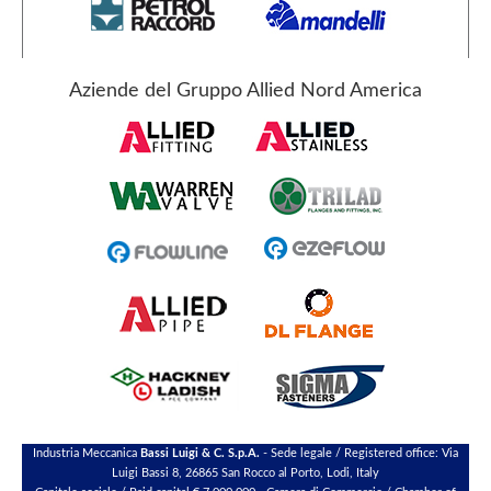
Aziende del Gruppo Allied Nord America
Industria Meccanica
Bassi Luigi & C. S.p.A.
- Sede legale / Registered office: Via
Luigi Bassi 8, 26865 San Rocco al Porto, Lodi, Italy