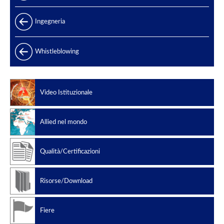
Gamma prodotti
Ingegneria
Produzione di energia
Whistleblowing
Offshore
Oil & Gas
Petrolchimico
Video Istituzionale
Slug catchers
Standard di produzione
Allied nel mondo
Codici di progettazione
Qualità/Certificazioni
Risorse/Download
Fiere